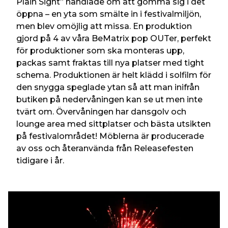
Plain Sight” handlade om att gömma sig i det
öppna – en yta som smälte in i festivalmiljön,
men blev omöjlig att missa. En produktion
gjord på 4 av våra BeMatrix pop OUTer, perfekt
för produktioner som ska monteras upp,
packas samt fraktas till nya platser med tight
schema. Produktionen är helt klädd i solfilm för
den snygga speglade ytan så att man inifrån
butiken på nedervåningen kan se ut men inte
tvärt om. Övervåningen har dansgolv och
lounge area med sittplatser och bästa utsikten
på festivalområdet! Möblerna är producerade
av oss och återanvända från Releasefesten
tidigare i år.