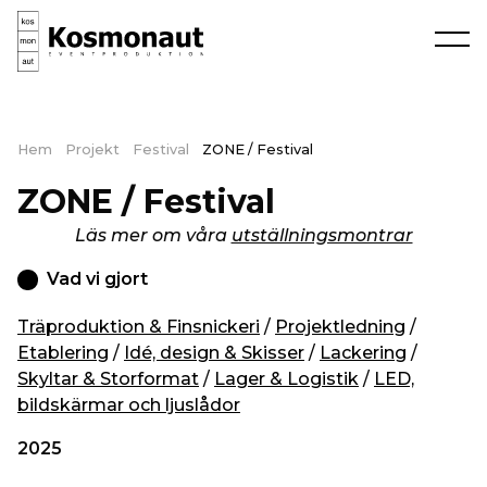
Hem
Projekt
Festival
ZONE / Festival
ZONE / Festival
Läs mer om våra
utställningsmontrar
Vad vi gjort
Träproduktion & Finsnickeri
/
Projektledning
/
Etablering
/
Idé, design & Skisser
/
Lackering
/
Skyltar & Storformat
/
Lager & Logistik
/
LED,
bildskärmar och ljuslådor
2025