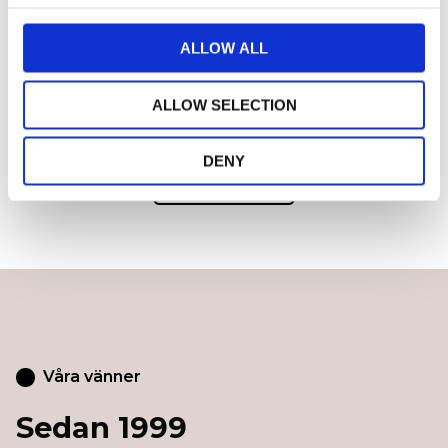
c
KONTAKTA OSS!
t
ALLOW ALL
i
o
ALLOW SELECTION
n
DENY
GÅ TILLBAKA
Våra vänner
Sedan 1999