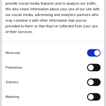
provide social media features and to analyse our traffic.
We also share information about your use of our site with
our social media, advertising and analytics partners who
may combine it with other information that you’ve
provided to them or that they’ve collected from your use
of their services.
Att välja träslag vid en
C
Necessary
o
produktion är kul, men
n
det kan även vara en
s
Preferences
e
utmaning!
n
t
Statistics
Hör av dig så pratar vi ihop oss om bästa
S
möjliga val för just din produkt eller ditt
e
projekt!
Marketing
l
e