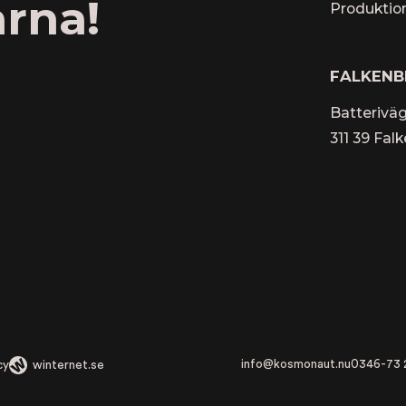
arna!
Produktio
FALKENB
Batteriväg
311 39 Fal
info@kosmonaut.nu
0346-73 
cy
winternet.se