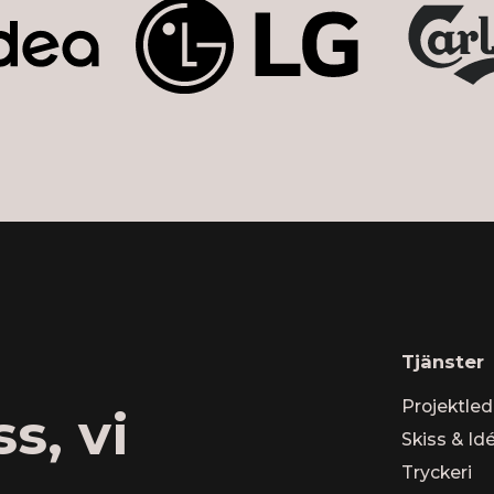
Tjänster
Projektle
s, vi
Skiss & Id
Tryckeri