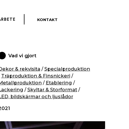
KONTAKT
ENGLISH
ARBETE
Vad vi gjort
Dekor & rekvisita
/
Specialproduktion
/
Träproduktion & Finsnickeri
/
Metallproduktion
/
Etablering
/
Lackering
/
Skyltar & Storformat
/
LED, bildskärmar och ljuslådor
2021