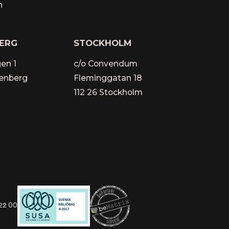
n
ERG
STOCKHOLM
en 1
c/o Convendum
kenberg
Fleminggatan 18
112 26 Stockholm
22 00