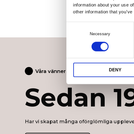
information about your use of
other information that you’ve
C
o
Necessary
n
s
e
n
t
DENY
Våra vänner
S
e
Sedan 1
l
e
c
t
i
Har vi skapat många oförglömliga uppleve
o
n